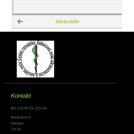
Zpět do složky
Kontakt
MO OSZSP ČR ZZS OK
Aksamitova 8
Olomouc
772 00