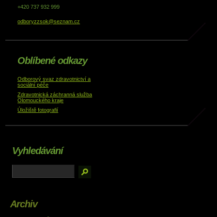
+420 737 932 999
odboryzzsok@seznam.cz
Oblíbené odkazy
Odborový svaz zdravotnictví a
sociální péče
Zdravotnická záchranná služba
Olomouckého kraje
Úložiště fotografií
Vyhledávání
Archiv