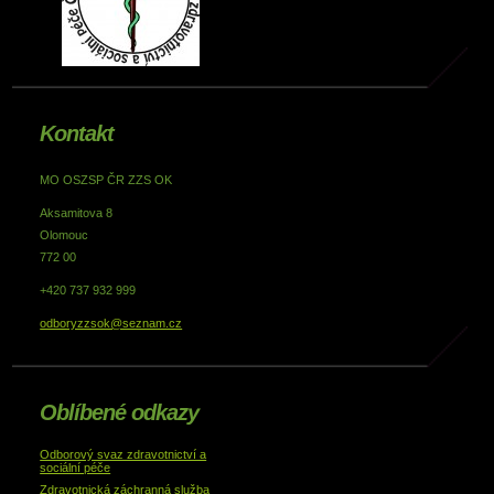
Kontakt
MO OSZSP ČR ZZS OK
Aksamitova 8
Olomouc
772 00
+420 737 932 999
odboryzzsok@seznam.cz
Oblíbené odkazy
Odborový svaz zdravotnictví a
sociální péče
Zdravotnická záchranná služba