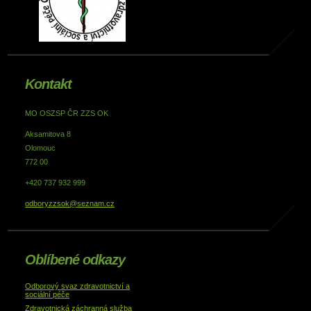
Kontakt
MO OSZSP ČR ZZS OK
Aksamitova 8
Olomouc
772 00
+420 737 932 999
odboryzzsok@seznam.cz
Oblíbené odkazy
Odborový svaz zdravotnictví a
sociální péče
Zdravotnická záchranná služba