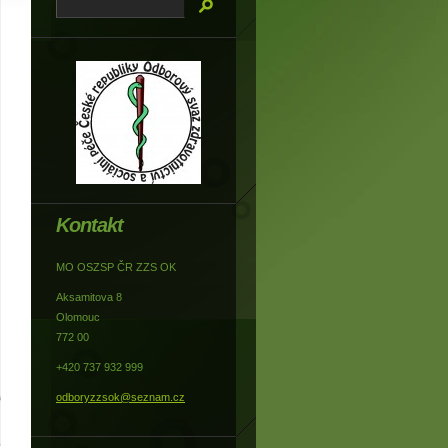
Kontakt
MO OSZSP ČR ZZS OK
Aksamitova 8
Olomouc
772 00
+420 737 932 999
odboryzzsok@seznam.cz