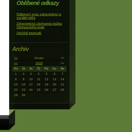
Oblíbené odkazy
Odborový svaz zdravotnictví a
sociální péče
Zdravotnická záchranná služba
Olomouckého kraje
Úložiště fotografií
Archiv
<<
červen
>>
<<
2026
>>
Po
Út
St
Čt
Pá
So
Ne
1
2
3
4
5
6
7
8
9
10
11
12
13
14
15
16
17
18
19
20
21
22
23
24
25
26
27
28
29
30