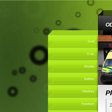
O
Úvod
O nás
Aktuality
Bulletiny
P
Nástěnka
1
Fotoalbum