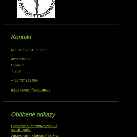
Kontakt
MO OSZSP ČR ZZS OK
Aksamitova 8
Olomouc
772 00
+420 737 932 999
odboryzzsok@seznam.cz
Oblíbené odkazy
Odborový svaz zdravotnictví a
sociální péče
Zdravotnická záchranná služba