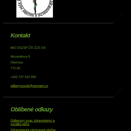
Kontakt
MO OSZSP ČR ZZS OK
Aksamitova 8
Olomouc
772 00
+420 737 932 999
odboryzzsok@seznam.cz
Oblíbené odkazy
Odborový svaz zdravotnictví a
sociální péče
Zdravotnická záchranná služba