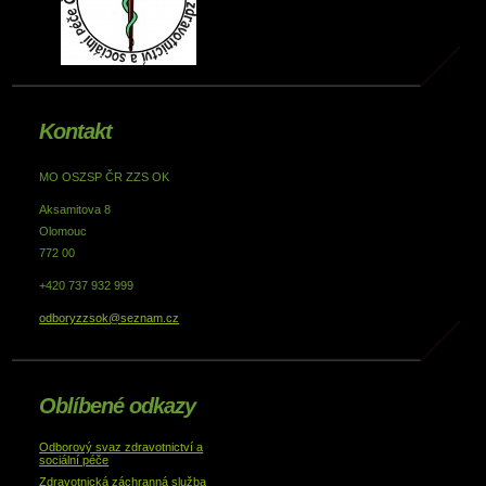
Kontakt
MO OSZSP ČR ZZS OK
Aksamitova 8
Olomouc
772 00
+420 737 932 999
odboryzzsok@seznam.cz
Oblíbené odkazy
Odborový svaz zdravotnictví a
sociální péče
Zdravotnická záchranná služba