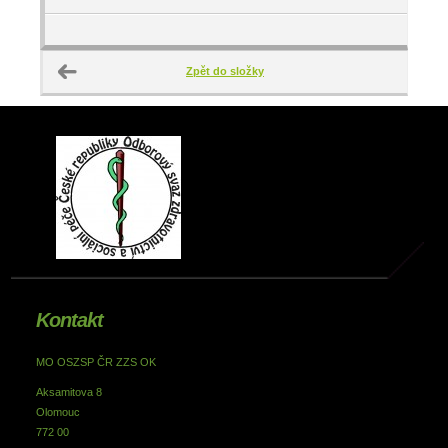
Zpět do složky
Kontakt
MO OSZSP ČR ZZS OK
Aksamitova 8
Olomouc
772 00