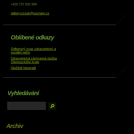
+420 737 932 999
odboryzzsok@seznam.cz
Oblíbené odkazy
Odborový svaz zdravotnictví a
sociální péče
Zdravotnická záchranná služba
Olomouckého kraje
Úložiště fotografií
Vyhledávání
Archiv