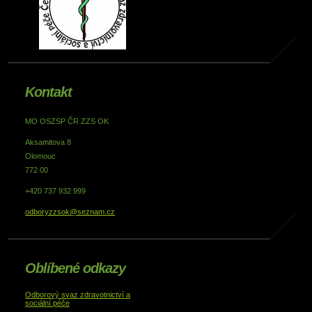
Kontakt
MO OSZSP ČR ZZS OK
Aksamitova 8
Olomouc
772 00
+420 737 932 999
odboryzzsok@seznam.cz
Oblíbené odkazy
Odborový svaz zdravotnictví a
sociální péče