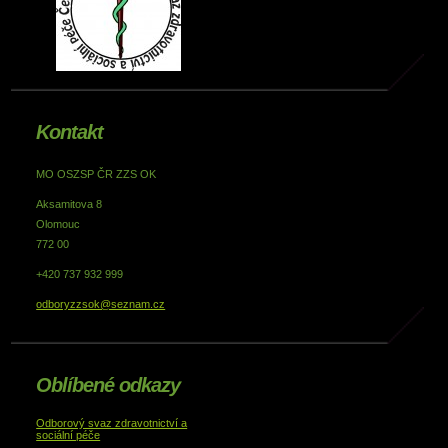
Kontakt
MO OSZSP ČR ZZS OK
Aksamitova 8
Olomouc
772 00
+420 737 932 999
odboryzzsok@seznam.cz
Oblíbené odkazy
Odborový svaz zdravotnictví a
sociální péče