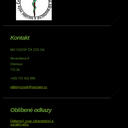
Kontakt
MO OSZSP ČR ZZS OK
Aksamitova 8
Olomouc
772 00
+420 737 932 999
odboryzzsok@seznam.cz
Oblíbené odkazy
Odborový svaz zdravotnictví a
sociální péče