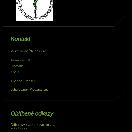
Kontakt
MO OSZSP ČR ZZS OK
Aksamitova 8
Olomouc
772 00
+420 737 932 999
odboryzzsok@seznam.cz
Oblíbené odkazy
Odborový svaz zdravotnictví a
sociální péče