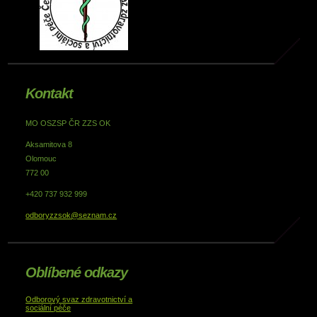
Kontakt
MO OSZSP ČR ZZS OK
Aksamitova 8
Olomouc
772 00
+420 737 932 999
odboryzzsok@seznam.cz
Oblíbené odkazy
Odborový svaz zdravotnictví a
sociální péče