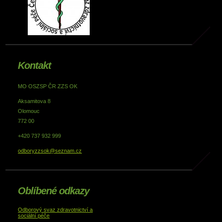
Kontakt
MO OSZSP ČR ZZS OK
Aksamitova 8
Olomouc
772 00
+420 737 932 999
odboryzzsok@seznam.cz
Oblíbené odkazy
Odborový svaz zdravotnictví a
sociální péče