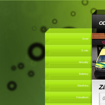
O
Úvod
O nás
Aktuality
Bulletiny
Z
Nástěnka
0
Fotoalbum