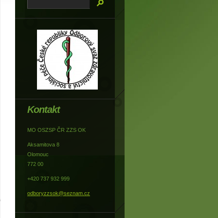
Kontakt
MO OSZSP ČR ZZS OK
Aksamitova 8
Olomouc
772 00
+420 737 932 999
odboryzzsok@seznam.cz