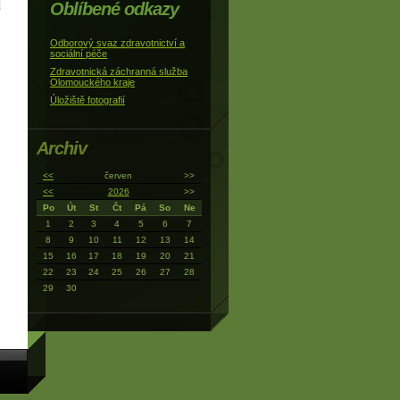
Oblíbené odkazy
Odborový svaz zdravotnictví a
sociální péče
Zdravotnická záchranná služba
Olomouckého kraje
Úložiště fotografií
Archiv
<<
červen
>>
<<
2026
>>
Po
Út
St
Čt
Pá
So
Ne
1
2
3
4
5
6
7
8
9
10
11
12
13
14
15
16
17
18
19
20
21
22
23
24
25
26
27
28
29
30