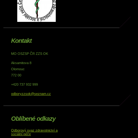
Kontakt
MO OSZSP ČR ZZS OK
Aksamitova 8
Olomouc
772 00
+420 737 932 999
odboryzzsok@seznam.cz
Oblíbené odkazy
Odborový svaz zdravotnictví a
sociální péče