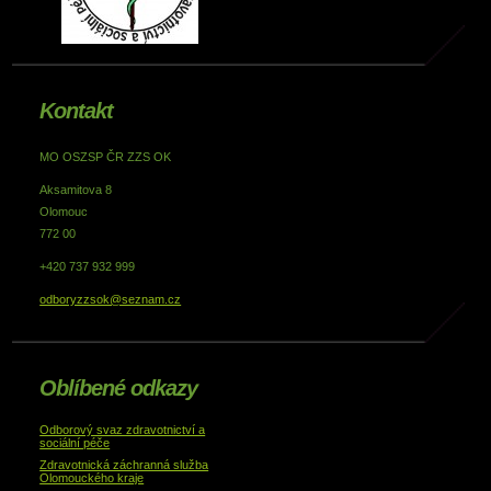
Kontakt
MO OSZSP ČR ZZS OK
Aksamitova 8
Olomouc
772 00
+420 737 932 999
odboryzzsok@seznam.cz
Oblíbené odkazy
Odborový svaz zdravotnictví a
sociální péče
Zdravotnická záchranná služba
Olomouckého kraje