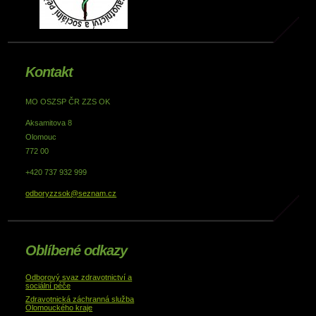
Kontakt
MO OSZSP ČR ZZS OK
Aksamitova 8
Olomouc
772 00
+420 737 932 999
odboryzzsok@seznam.cz
Oblíbené odkazy
Odborový svaz zdravotnictví a
sociální péče
Zdravotnická záchranná služba
Olomouckého kraje