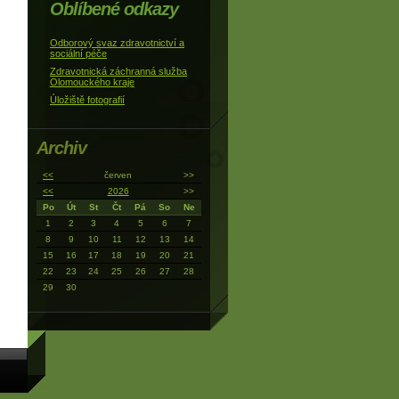
Oblíbené odkazy
Odborový svaz zdravotnictví a
sociální péče
Zdravotnická záchranná služba
Olomouckého kraje
Úložiště fotografií
Archiv
<<
červen
>>
<<
2026
>>
Po
Út
St
Čt
Pá
So
Ne
1
2
3
4
5
6
7
8
9
10
11
12
13
14
15
16
17
18
19
20
21
22
23
24
25
26
27
28
29
30