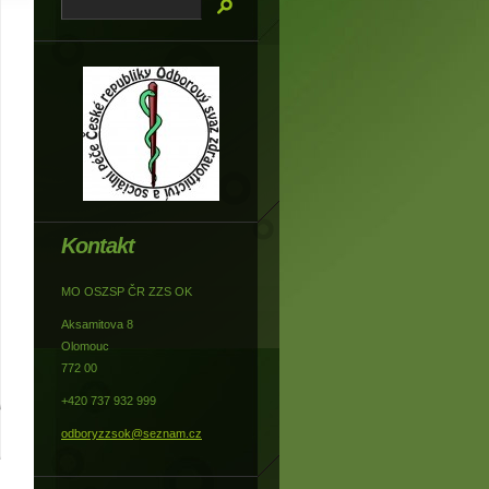
Kontakt
MO OSZSP ČR ZZS OK
Aksamitova 8
Olomouc
772 00
+420 737 932 999
odboryzzsok@seznam.cz