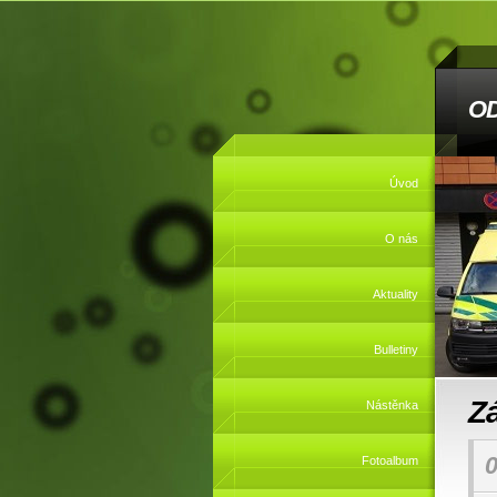
O
Úvod
O nás
Aktuality
Bulletiny
Z
Nástěnka
0
Fotoalbum