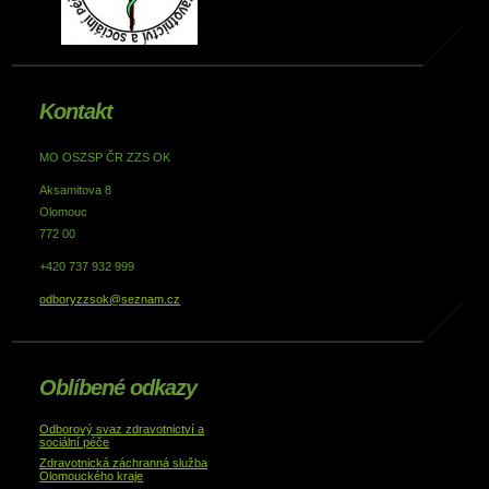
Kontakt
MO OSZSP ČR ZZS OK
Aksamitova 8
Olomouc
772 00
+420 737 932 999
odboryzzsok@seznam.cz
Oblíbené odkazy
Odborový svaz zdravotnictví a
sociální péče
Zdravotnická záchranná služba
Olomouckého kraje