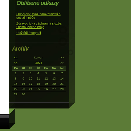
Oblíbené odkazy
Odborový svaz zdravotnictví a
sociální péče
Zdravotnická záchranná služba
Olomouckého kraje
Úložiště fotografií
Archiv
<<
červen
>>
<<
2026
>>
Po
Út
St
Čt
Pá
So
Ne
1
2
3
4
5
6
7
8
9
10
11
12
13
14
15
16
17
18
19
20
21
22
23
24
25
26
27
28
29
30