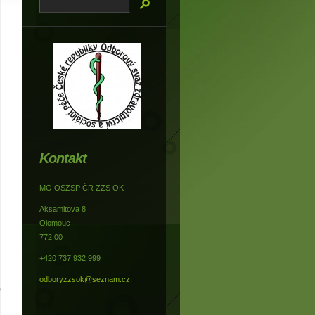
Kontakt
MO OSZSP ČR ZZS OK
Aksamitova 8
Olomouc
772 00
+420 737 932 999
odboryzzsok@seznam.cz