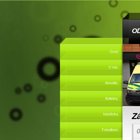
O
Úvod
O nás
Aktuality
Bulletiny
Z
Nástěnka
0
Fotoalbum