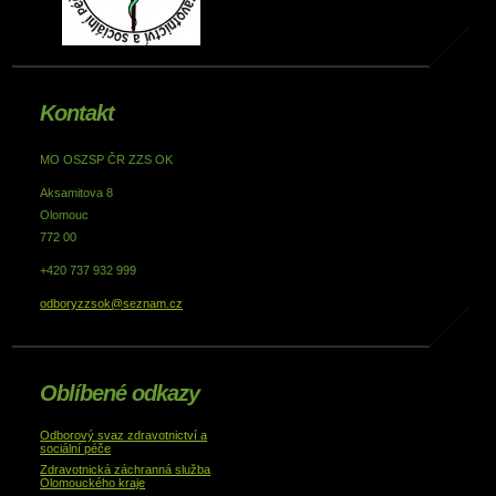
Kontakt
MO OSZSP ČR ZZS OK
Aksamitova 8
Olomouc
772 00
+420 737 932 999
odboryzzsok@seznam.cz
Oblíbené odkazy
Odborový svaz zdravotnictví a
sociální péče
Zdravotnická záchranná služba
Olomouckého kraje