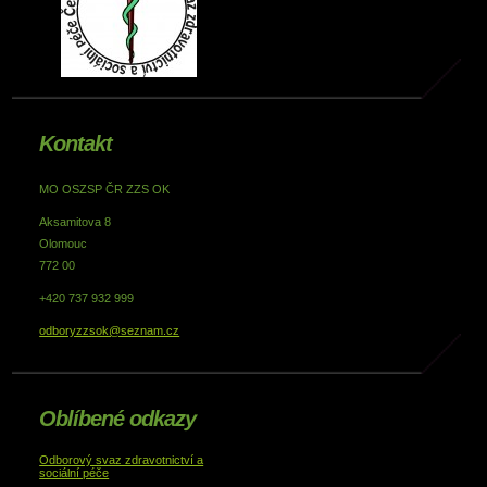
Kontakt
MO OSZSP ČR ZZS OK
Aksamitova 8
Olomouc
772 00
+420 737 932 999
odboryzzsok@seznam.cz
Oblíbené odkazy
Odborový svaz zdravotnictví a
sociální péče