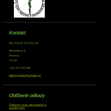
Kontakt
MO OSZSP ČR ZZS OK
Aksamitova 8
Olomouc
772 00
+420 737 932 999
odboryzzsok@seznam.cz
Oblíbené odkazy
Odborový svaz zdravotnictví a
sociální péče