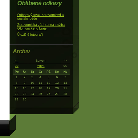
Oblíbené odkazy
Odborový svaz zdravotnictví a
sociální péče
Zdravotnická záchranná služba
Olomouckého kraje
Úložiště fotografií
Archiv
<<
červen
>>
<<
2026
>>
Po
Út
St
Čt
Pá
So
Ne
1
2
3
4
5
6
7
8
9
10
11
12
13
14
15
16
17
18
19
20
21
22
23
24
25
26
27
28
29
30