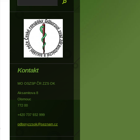
Kontakt
MO OSZSP ČR ZZS OK
Aksamitova 8
Olomouc
772 00
+420 737 932 999
odboryzzsok@seznam.cz