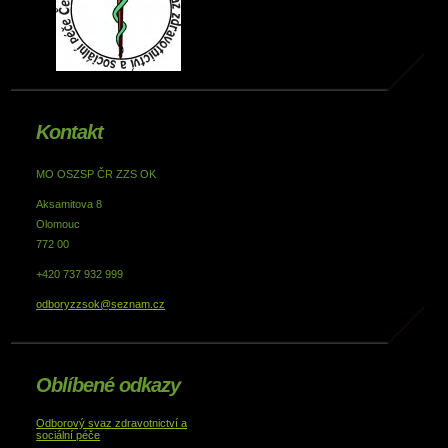
Kontakt
MO OSZSP ČR ZZS OK
Aksamitova 8
Olomouc
772 00
+420 737 932 999
odboryzzsok@seznam.cz
Oblíbené odkazy
Odborový svaz zdravotnictví a
sociální péče