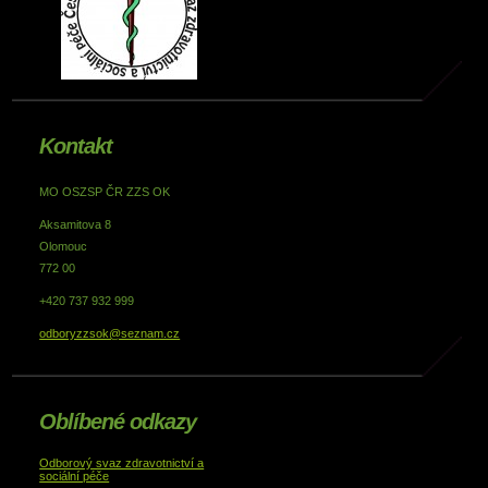
Kontakt
MO OSZSP ČR ZZS OK
Aksamitova 8
Olomouc
772 00
+420 737 932 999
odboryzzsok@seznam.cz
Oblíbené odkazy
Odborový svaz zdravotnictví a
sociální péče