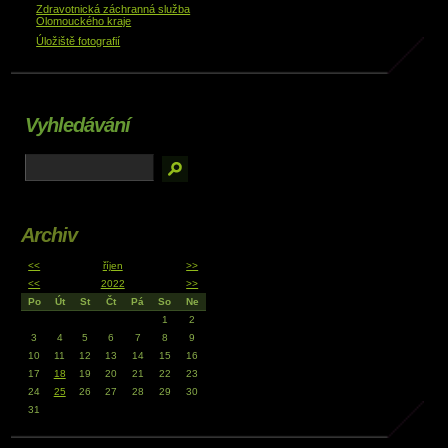
Zdravotnická záchranná služba
Olomouckého kraje
Úložiště fotografií
Vyhledávání
Archiv
<<
říjen
>>
<<
2022
>>
Po
Út
St
Čt
Pá
So
Ne
1
2
3
4
5
6
7
8
9
10
11
12
13
14
15
16
17
18
19
20
21
22
23
24
25
26
27
28
29
30
31