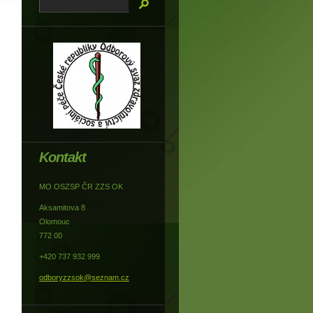
Kontakt
MO OSZSP ČR ZZS OK
Aksamitova 8
Olomouc
772 00
+420 737 932 999
odboryzzsok@seznam.cz