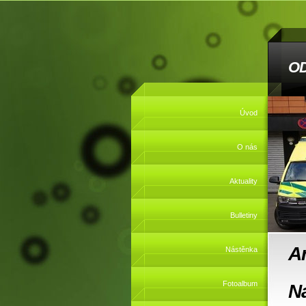
O
Úvod
O nás
Aktuality
Bulletiny
A
Nástěnka
Fotoalbum
N