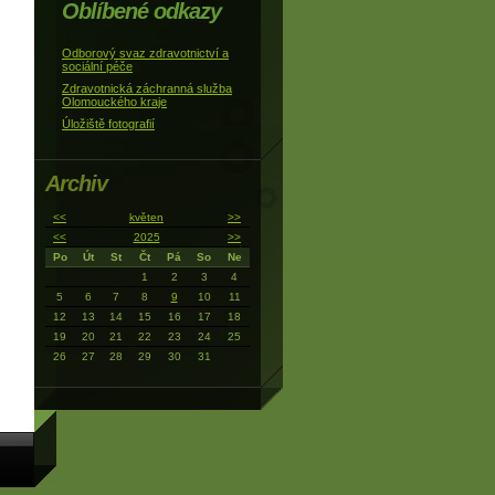
Oblíbené odkazy
Odborový svaz zdravotnictví a
sociální péče
Zdravotnická záchranná služba
Olomouckého kraje
Úložiště fotografií
Archiv
<<
květen
>>
<<
2025
>>
Po
Út
St
Čt
Pá
So
Ne
1
2
3
4
5
6
7
8
9
10
11
12
13
14
15
16
17
18
19
20
21
22
23
24
25
26
27
28
29
30
31