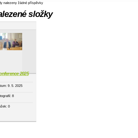
ly nalezeny žádné příspěvky
alezené složky
onference 2025
tum:
9. 5. 2025
tografií:
8
ožek:
0