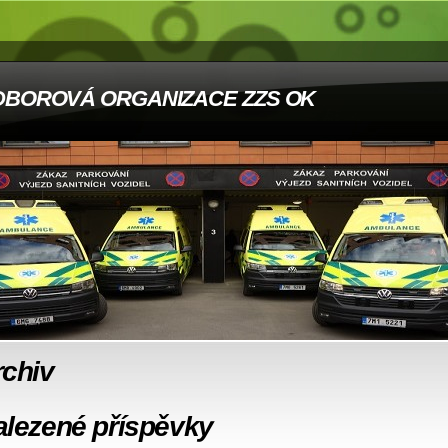
DBOROVÁ ORGANIZACE ZZS OK
rchiv
alezené příspěvky