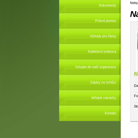
Neby
Dokumenty
N
Právní pomoc
Výhody pro členy
Kolektivní smlouva
Vstupte do naší organizace
K
Zápisy ze schůzí
Da
Fo
Veřejné zakázky
Sl
Kontakt