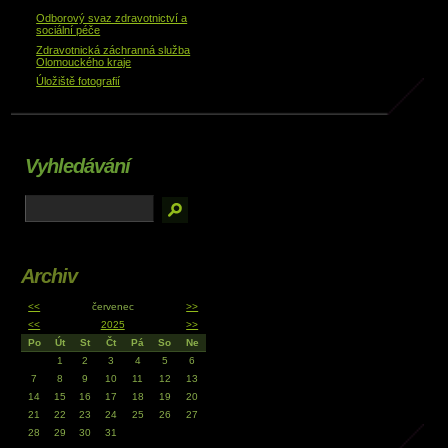
Odborový svaz zdravotnictví a
sociální péče
Zdravotnická záchranná služba
Olomouckého kraje
Úložiště fotografií
Vyhledávání
Archiv
<<
červenec
>>
<<
2025
>>
Po
Út
St
Čt
Pá
So
Ne
1
2
3
4
5
6
7
8
9
10
11
12
13
14
15
16
17
18
19
20
21
22
23
24
25
26
27
28
29
30
31