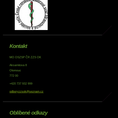
Kontakt
MO OSZSP ČR ZZS OK
Aksamitova 8
Olomouc
772 00
+420 737 932 999
odboryzzsok@seznam.cz
Oblíbené odkazy