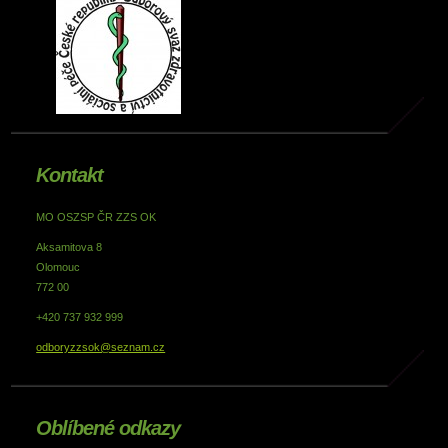
Kontakt
MO OSZSP ČR ZZS OK
Aksamitova 8
Olomouc
772 00
+420 737 932 999
odboryzzsok@seznam.cz
Oblíbené odkazy