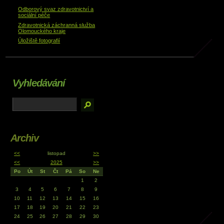
Odborový svaz zdravotnictví a
sociální péče
Zdravotnická záchranná služba
Olomouckého kraje
Úložiště fotografií
Vyhledávání
Archiv
<<
listopad
>>
<<
2025
>>
Po
Út
St
Čt
Pá
So
Ne
1
2
3
4
5
6
7
8
9
10
11
12
13
14
15
16
17
18
19
20
21
22
23
24
25
26
27
28
29
30