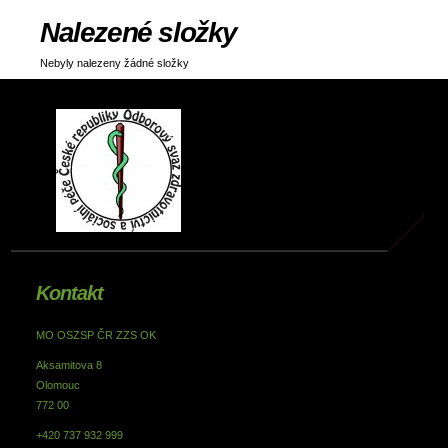
Nalezené složky
Nebyly nalezeny žádné složky
Kontakt
MO OSZSP ČR ZZS OK
Aksamitova 8
Olomouc
772 00
+420 737 932 999