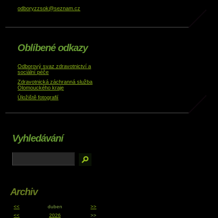
odboryzzsok@seznam.cz
Oblíbené odkazy
Odborový svaz zdravotnictví a
sociální péče
Zdravotnická záchranná služba
Olomouckého kraje
Úložiště fotografií
Vyhledávání
Archiv
<<
duben
>>
<<
2026
>>