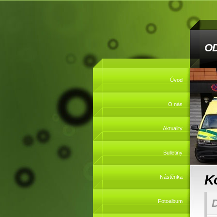
O
Úvod
O nás
Aktuality
Bulletiny
K
Nástěnka
Fotoalbum