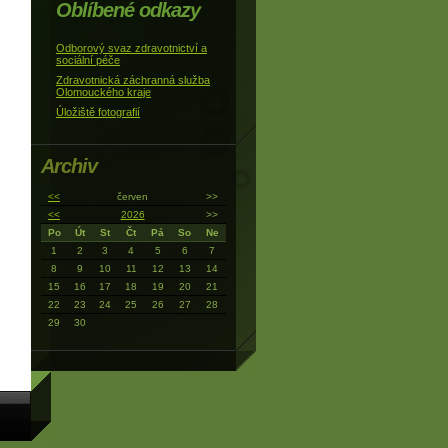
Oblíbené odkazy
Odborový svaz zdravotnictví a
sociální péče
Zdravotnická záchranná služba
Olomouckého kraje
Úložiště fotografií
Archiv
<<
červen
>>
<<
2026
>>
Po
Út
St
Čt
Pá
So
Ne
1
2
3
4
5
6
7
8
9
10
11
12
13
14
15
16
17
18
19
20
21
22
23
24
25
26
27
28
29
30