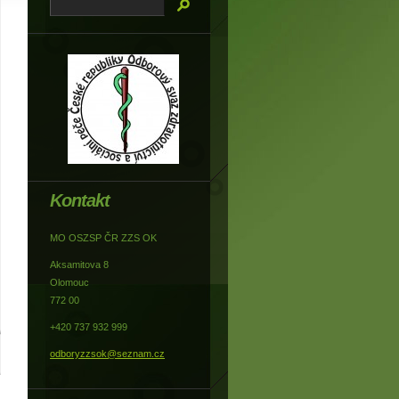
Kontakt
MO OSZSP ČR ZZS OK
Aksamitova 8
Olomouc
772 00
+420 737 932 999
odboryzzsok@seznam.cz