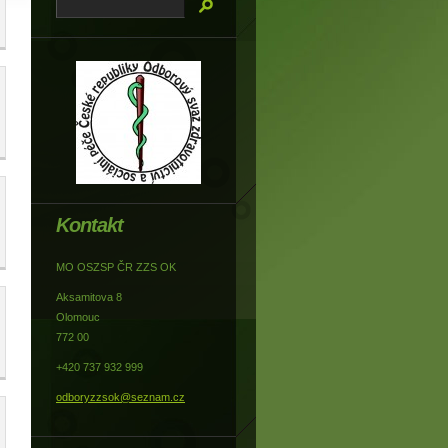
Kontakt
MO OSZSP ČR ZZS OK
Aksamitova 8
Olomouc
772 00
+420 737 932 999
odboryzzsok@seznam.cz