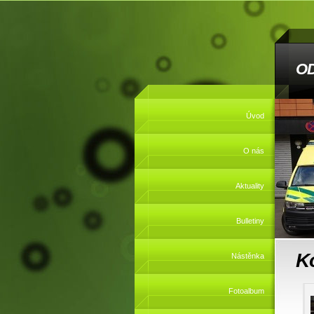
O
Úvod
O nás
Aktuality
Bulletiny
K
Nástěnka
Fotoalbum