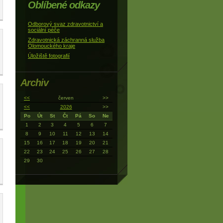
Oblíbené odkazy
Odborový svaz zdravotnictví a
sociální péče
Zdravotnická záchranná služba
Olomouckého kraje
Úložiště fotografií
Archiv
<<
červen
>>
<<
2026
>>
Po
Út
St
Čt
Pá
So
Ne
1
2
3
4
5
6
7
8
9
10
11
12
13
14
15
16
17
18
19
20
21
22
23
24
25
26
27
28
29
30