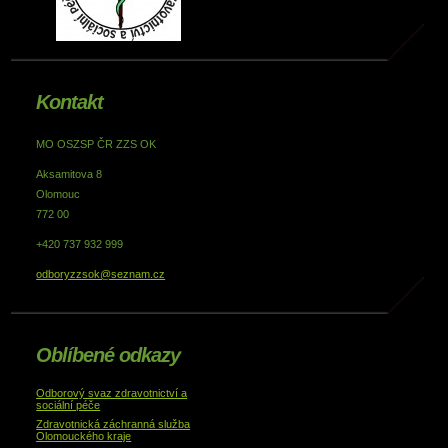
Kontakt
MO OSZSP ČR ZZS OK
Aksamitova 8
Olomouc
772 00
+420 737 932 999
odboryzzsok@seznam.cz
Oblíbené odkazy
Odborový svaz zdravotnictví a
sociální péče
Zdravotnická záchranná služba
Olomouckého kraje