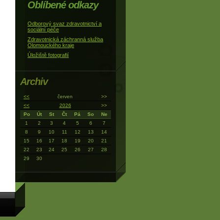
Oblíbené odkazy
Odborový svaz zdravotnictví a
sociální péče
Zdravotnická záchranná služba
Olomouckého kraje
Úložiště fotografií
Archiv
<<
červen
>>
<<
2026
>>
Po
Út
St
Čt
Pá
So
Ne
1
2
3
4
5
6
7
8
9
10
11
12
13
14
15
16
17
18
19
20
21
22
23
24
25
26
27
28
29
30