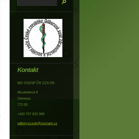
Kontakt
MO OSZSP ČR ZZS OK
Aksamitova 8
Olomouc
772 00
+420 737 932 999
odboryzzsok@seznam.cz