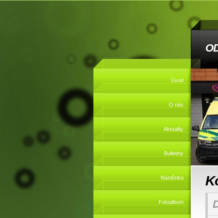
O
Úvod
O nás
Aktuality
Bulletiny
K
Nástěnka
Fotoalbum