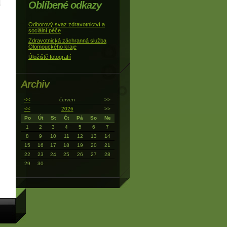
Oblíbené odkazy
Odborový svaz zdravotnictví a
sociální péče
Zdravotnická záchranná služba
Olomouckého kraje
Úložiště fotografií
Archiv
<<
červen
>>
<<
2026
>>
Po
Út
St
Čt
Pá
So
Ne
1
2
3
4
5
6
7
8
9
10
11
12
13
14
15
16
17
18
19
20
21
22
23
24
25
26
27
28
29
30