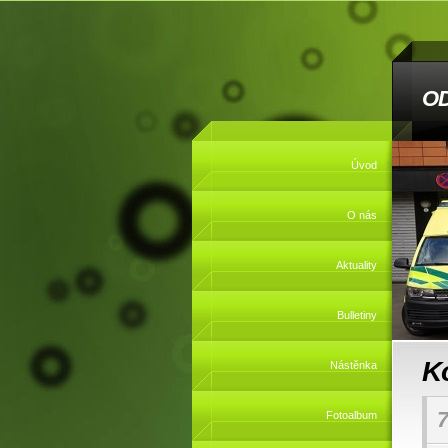
O
Úvod
O nás
Aktuality
Bulletiny
K
Nástěnka
7
Fotoalbum