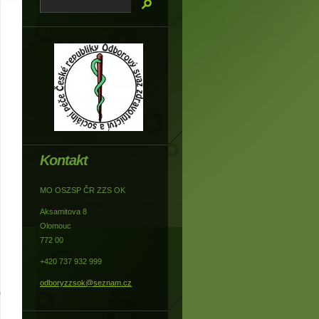
Kontakt
MO OSZSP ČR ZZS OK
Aksamitova 8
Olomouc
772 00
+420 737 932 999
odboryzzsok@seznam.cz