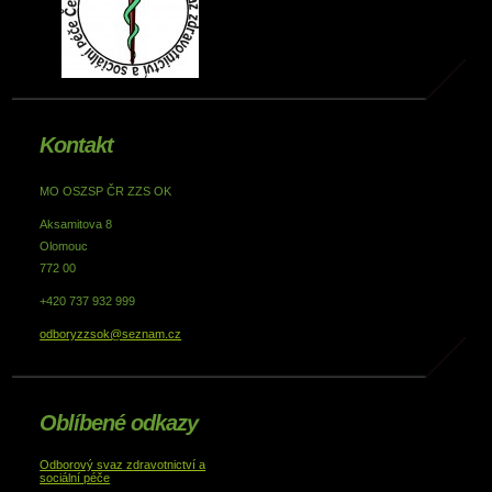
Kontakt
MO OSZSP ČR ZZS OK
Aksamitova 8
Olomouc
772 00
+420 737 932 999
odboryzzsok@seznam.cz
Oblíbené odkazy
Odborový svaz zdravotnictví a
sociální péče