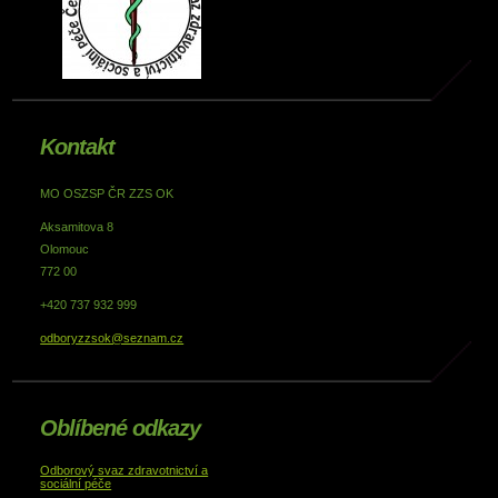
Kontakt
MO OSZSP ČR ZZS OK
Aksamitova 8
Olomouc
772 00
+420 737 932 999
odboryzzsok@seznam.cz
Oblíbené odkazy
Odborový svaz zdravotnictví a
sociální péče