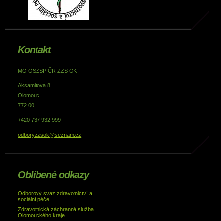
Kontakt
MO OSZSP ČR ZZS OK
Aksamitova 8
Olomouc
772 00
+420 737 932 999
odboryzzsok@seznam.cz
Oblíbené odkazy
Odborový svaz zdravotnictví a
sociální péče
Zdravotnická záchranná služba
Olomouckého kraje