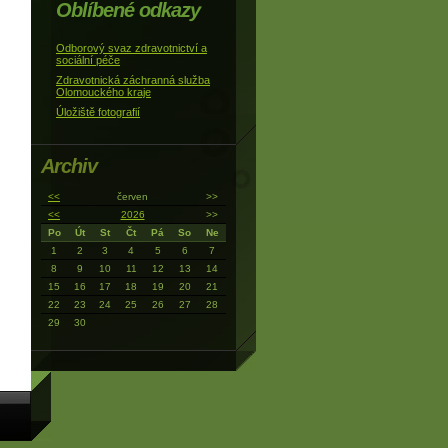
Oblíbené odkazy
Odborový svaz zdravotnictví a
sociální péče
Zdravotnická záchranná služba
Olomouckého kraje
Úložiště fotografií
Archiv
<<
červen
>>
<<
2026
>>
Po
Út
St
Čt
Pá
So
Ne
1
2
3
4
5
6
7
8
9
10
11
12
13
14
15
16
17
18
19
20
21
22
23
24
25
26
27
28
29
30