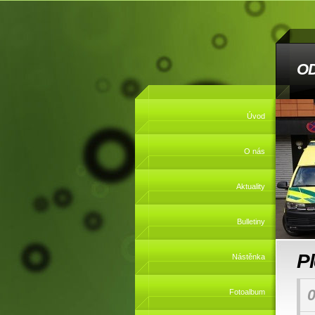
O
Úvod
O nás
Aktuality
Bulletiny
P
Nástěnka
0
Fotoalbum