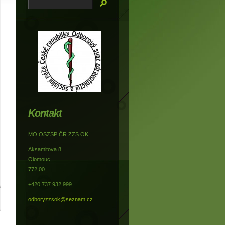
Kontakt
MO OSZSP ČR ZZS OK
Aksamitova 8
Olomouc
772 00
+420 737 932 999
odboryzzsok@seznam.cz