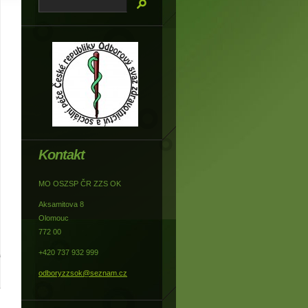
Kontakt
MO OSZSP ČR ZZS OK
Aksamitova 8
Olomouc
772 00
+420 737 932 999
odboryzzsok@seznam.cz