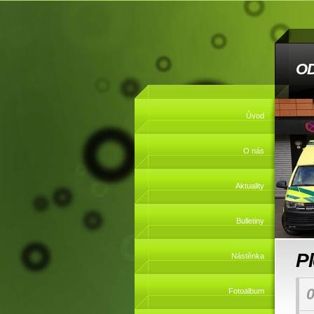
O
Úvod
O nás
Aktuality
Bulletiny
P
Nástěnka
0
Fotoalbum