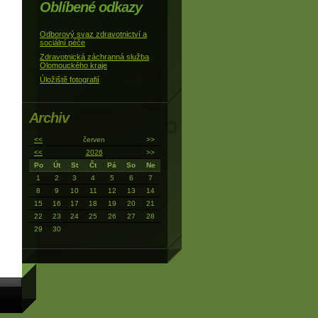
Oblíbené odkazy
Odborový svaz zdravotnictví a
sociální péče
Zdravotnická záchranná služba
Olomouckého kraje
Úložiště fotografií
Archiv
<<
červen
>>
<<
2026
>>
Po
Út
St
Čt
Pá
So
Ne
1
2
3
4
5
6
7
8
9
10
11
12
13
14
15
16
17
18
19
20
21
22
23
24
25
26
27
28
29
30