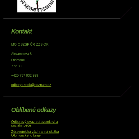
Kontakt
MO OSZSP ČR ZZS OK
Aksamitova 8
Olomouc
772 00
+420 737 932 999
odboryzzsok@seznam.cz
Oblíbené odkazy
Odborový svaz zdravotnictví a
sociální péče
Zdravotnická záchranná služba
Olomouckého kraje