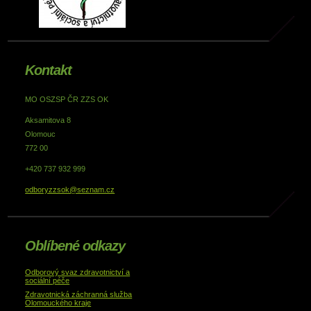
Kontakt
MO OSZSP ČR ZZS OK
Aksamitova 8
Olomouc
772 00
+420 737 932 999
odboryzzsok@seznam.cz
Oblíbené odkazy
Odborový svaz zdravotnictví a
sociální péče
Zdravotnická záchranná služba
Olomouckého kraje