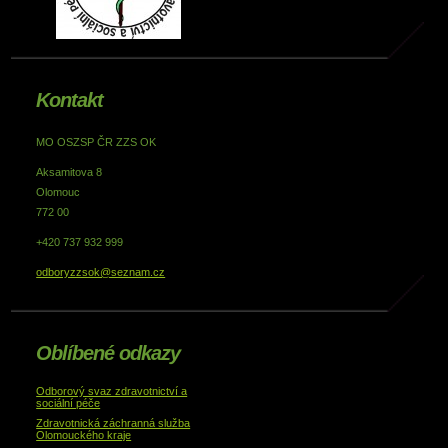
Kontakt
MO OSZSP ČR ZZS OK
Aksamitova 8
Olomouc
772 00
+420 737 932 999
odboryzzsok@seznam.cz
Oblíbené odkazy
Odborový svaz zdravotnictví a
sociální péče
Zdravotnická záchranná služba
Olomouckého kraje