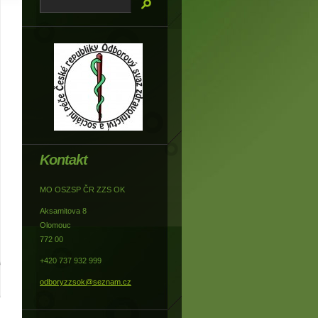
Kontakt
MO OSZSP ČR ZZS OK
Aksamitova 8
Olomouc
772 00
+420 737 932 999
odboryzzsok@seznam.cz