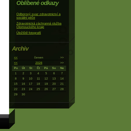
Oblíbené odkazy
Odborový svaz zdravotnictví a
sociální péče
Zdravotnická záchranná služba
Olomouckého kraje
Úložiště fotografií
Archiv
<<
červen
>>
<<
2026
>>
Po
Út
St
Čt
Pá
So
Ne
1
2
3
4
5
6
7
8
9
10
11
12
13
14
15
16
17
18
19
20
21
22
23
24
25
26
27
28
29
30