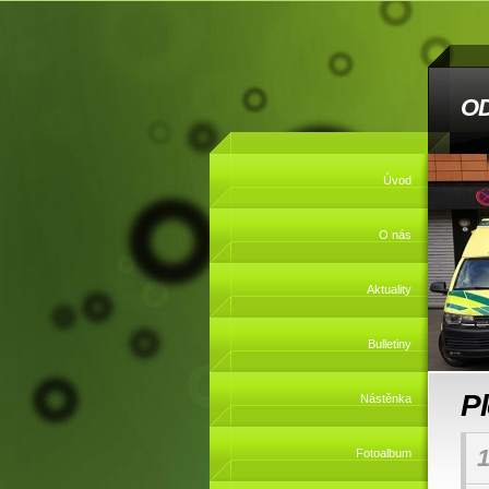
O
Úvod
O nás
Aktuality
Bulletiny
P
Nástěnka
1
Fotoalbum