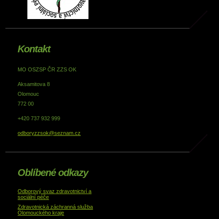
Kontakt
MO OSZSP ČR ZZS OK
Aksamitova 8
Olomouc
772 00
+420 737 932 999
odboryzzsok@seznam.cz
Oblíbené odkazy
Odborový svaz zdravotnictví a
sociální péče
Zdravotnická záchranná služba
Olomouckého kraje