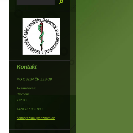
Kontakt
MO OSZSP ČR ZZS OK
Aksamitova 8
Olomouc
772 00
+420 737 932 999
odboryzzsok@seznam.cz