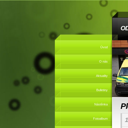
O
Úvod
O nás
Aktuality
Bulletiny
P
Nástěnka
1
Fotoalbum