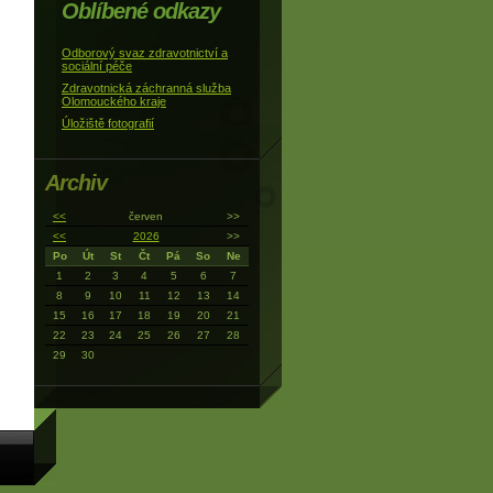
Oblíbené odkazy
Odborový svaz zdravotnictví a
sociální péče
Zdravotnická záchranná služba
Olomouckého kraje
Úložiště fotografií
Archiv
<<
červen
>>
<<
2026
>>
Po
Út
St
Čt
Pá
So
Ne
1
2
3
4
5
6
7
8
9
10
11
12
13
14
15
16
17
18
19
20
21
22
23
24
25
26
27
28
29
30