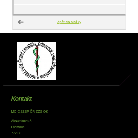
Zpět do složky
Kontakt
MO OSZSP ČR ZZS OK
Aksamitova 8
Olomouc
772 00