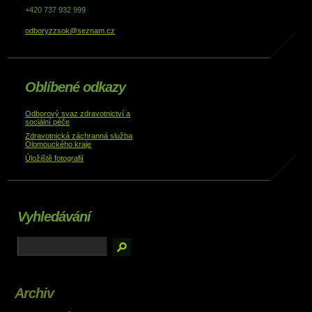
+420 737 932 999
odboryzzsok@seznam.cz
Oblíbené odkazy
Odborový svaz zdravotnictví a
sociální péče
Zdravotnická záchranná služba
Olomouckého kraje
Úložiště fotografií
Vyhledávání
Archiv