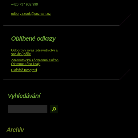
+420 737 932 999
odboryzzsok@seznam.cz
Oblíbené odkazy
Odborový svaz zdravotnictví a
sociální péče
Zdravotnická záchranná služba
Olomouckého kraje
Úložiště fotografií
Vyhledávání
Archiv