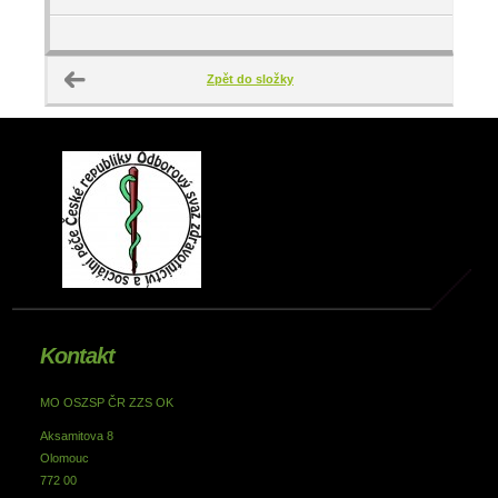
Zpět do složky
Kontakt
MO OSZSP ČR ZZS OK
Aksamitova 8
Olomouc
772 00