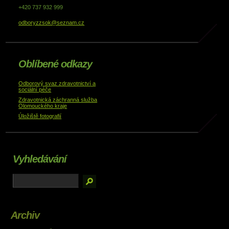
+420 737 932 999
odboryzzsok@seznam.cz
Oblíbené odkazy
Odborový svaz zdravotnictví a
sociální péče
Zdravotnická záchranná služba
Olomouckého kraje
Úložiště fotografií
Vyhledávání
Archiv