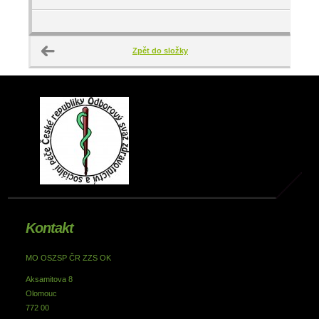
Zpět do složky
Kontakt
MO OSZSP ČR ZZS OK
Aksamitova 8
Olomouc
772 00